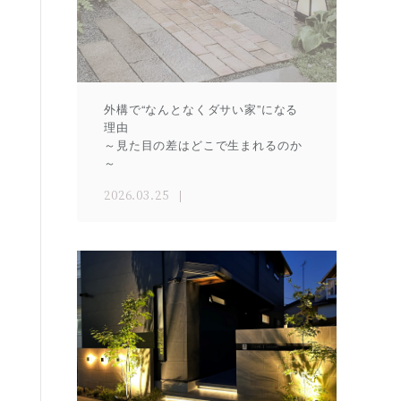
外構で“なんとなくダサい家”になる
理由
～見た目の差はどこで生まれるのか
～
2026.03.25