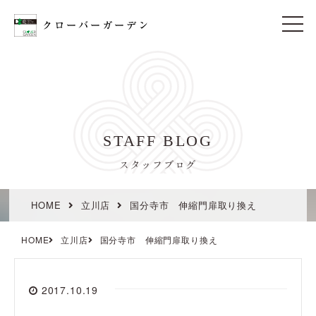
t
o
g
g
l
e
n
a
v
i
STAFF BLOG
g
a
t
スタッフブログ
i
o
n
HOME
立川店
国分寺市 伸縮門扉取り換え
HOME
立川店
国分寺市 伸縮門扉取り換え
2017.10.19