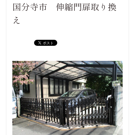
国分寺市 伸縮門扉取り換
え