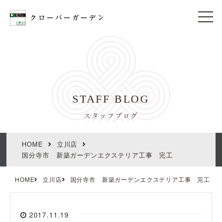
t
o
g
g
l
e
n
a
v
i
STAFF BLOG
g
a
t
スタッフブログ
i
o
n
HOME
立川店
国分寺市 新築ガーデンエクステリア工事 完工
HOME
立川店
国分寺市 新築ガーデンエクステリア工事 完工
2017.11.19