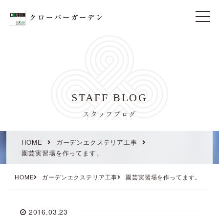
t
o
g
g
l
e
n
a
v
i
STAFF BLOG
g
a
t
スタッフブログ
i
o
n
HOME
ガーデンエクステリア工事
園芸実習場を作ってます。
HOME
ガーデンエクステリア工事
園芸実習場を作ってます。
2016.03.23