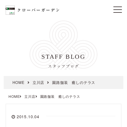
t
o
g
g
l
e
n
a
v
i
STAFF BLOG
g
a
t
スタッフブログ
i
o
n
HOME
立川店
園路舗装 癒しのテラス
HOME
立川店
園路舗装 癒しのテラス
2015.10.04