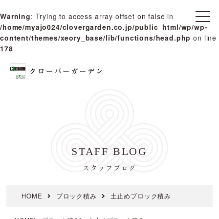
Warning
: Trying to access array offset on false in
t
/home/myajo024/clovergarden.co.jp/public_html/wp/wp-
o
g
content/themes/xeory_base/lib/functions/head.php
on line
g
178
l
e
n
a
v
i
g
a
t
i
o
n
STAFF BLOG
スタッフブログ
HOME
ブロック積み
土止めブロック積み