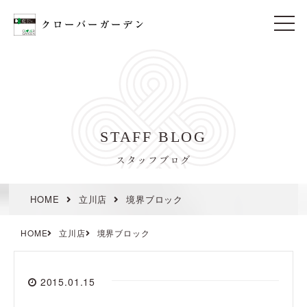
t
o
g
g
l
e
n
a
v
i
STAFF BLOG
g
a
t
スタッフブログ
i
o
n
HOME
立川店
境界ブロック
HOME
立川店
境界ブロック
2015.01.15