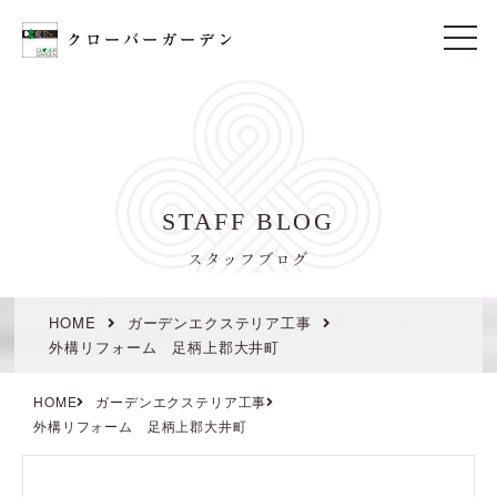
t
o
g
g
l
e
n
a
v
i
STAFF BLOG
g
a
t
スタッフブログ
i
o
n
HOME
ガーデンエクステリア工事
外構リフォーム 足柄上郡大井町
HOME
ガーデンエクステリア工事
外構リフォーム 足柄上郡大井町