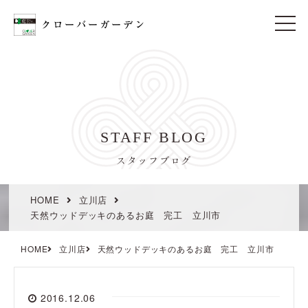
t
o
g
g
l
e
n
a
v
i
STAFF BLOG
g
a
t
スタッフブログ
i
o
n
HOME
立川店
天然ウッドデッキのあるお庭 完工 立川市
HOME
立川店
天然ウッドデッキのあるお庭 完工 立川市
2016.12.06