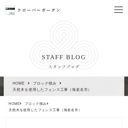
t
o
g
g
l
e
n
a
v
i
STAFF BLOG
g
a
t
スタッフブログ
i
o
n
HOME
ブロック積み
天然木を使用したフェンス工事（海老名市）
HOME
ブロック積み
天然木を使用したフェンス工事（海老名市）