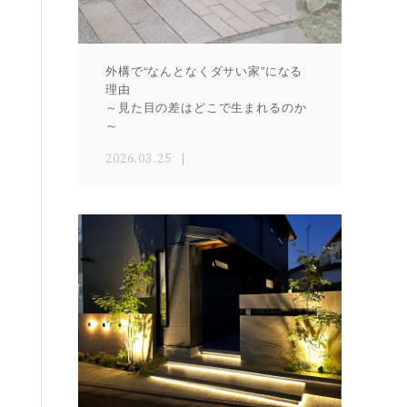
外構で“なんとなくダサい家”になる
理由
～見た目の差はどこで生まれるのか
～
2026.03.25