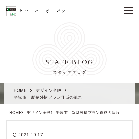
t
o
g
g
l
e
n
a
v
i
STAFF BLOG
g
a
t
スタッフブログ
i
o
n
HOME
デザイン全般
平塚市 新築外構プラン作成の流れ
HOME
デザイン全般
平塚市 新築外構プラン作成の流れ
2021.10.17