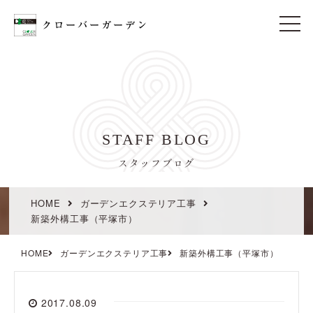
t
o
g
g
l
e
n
a
v
i
STAFF BLOG
g
a
t
スタッフブログ
i
o
n
HOME
ガーデンエクステリア工事
新築外構工事（平塚市）
HOME
ガーデンエクステリア工事
新築外構工事（平塚市）
2017.08.09