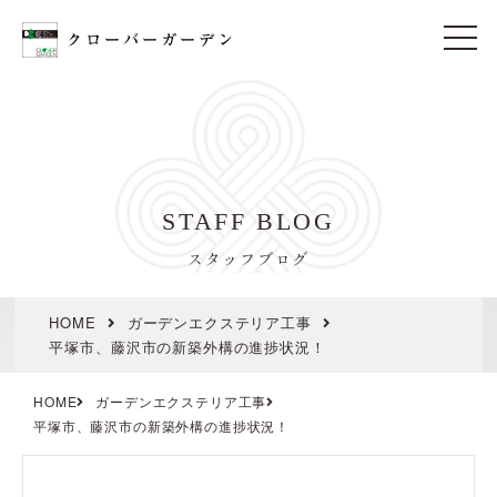
t
o
g
g
l
e
n
a
v
i
STAFF BLOG
g
a
t
スタッフブログ
i
o
n
HOME
ガーデンエクステリア工事
平塚市、藤沢市の新築外構の進捗状況！
HOME
ガーデンエクステリア工事
平塚市、藤沢市の新築外構の進捗状況！