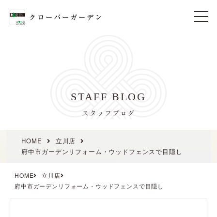
t
o
g
g
l
e
n
a
v
i
STAFF BLOG
g
a
t
スタッフブログ
i
o
n
HOME
立川店
府中市ガーデンリフォーム・ウッドフェンスで目隠し
HOME
立川店
府中市ガーデンリフォーム・ウッドフェンスで目隠し