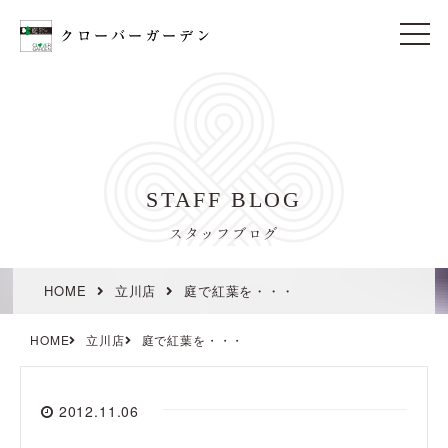
t
o
g
g
l
e
n
a
v
i
STAFF BLOG
g
a
t
スタッフブログ
i
o
n
HOME
立川店
庭で紅葉を・・・
HOME
立川店
庭で紅葉を・・・
2012.11.06