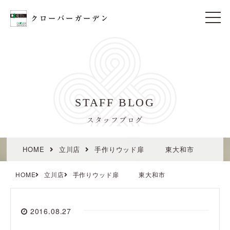
t
o
g
g
l
e
n
a
v
i
STAFF BLOG
g
a
t
スタッフブログ
i
o
n
HOME
立川店
手作りウッド扉 東大和市
HOME
立川店
手作りウッド扉 東大和市
2016.08.27