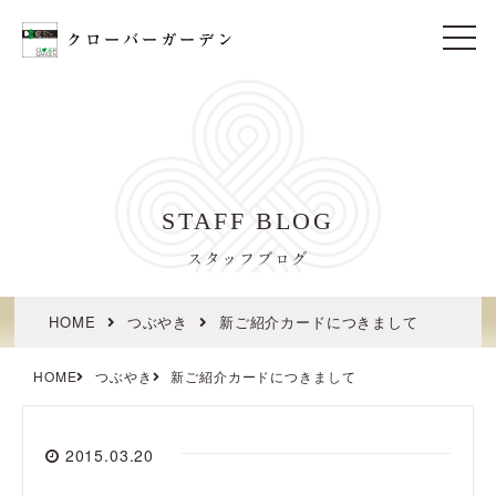
t
o
g
g
l
e
n
a
v
i
STAFF BLOG
g
a
t
スタッフブログ
i
o
n
HOME
つぶやき
新ご紹介カードにつきまして
HOME
つぶやき
新ご紹介カードにつきまして
2015.03.20