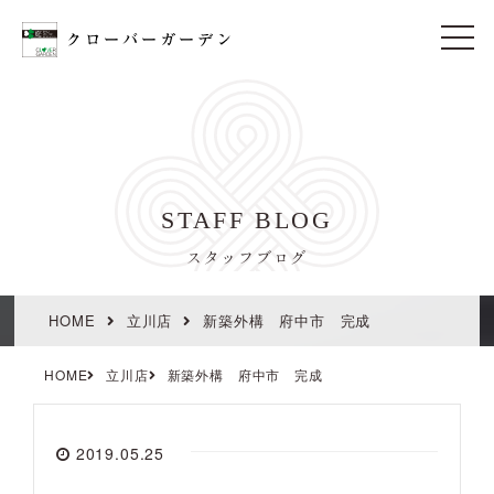
t
o
g
g
l
e
n
a
v
i
STAFF BLOG
g
a
t
スタッフブログ
i
o
n
HOME
立川店
新築外構 府中市 完成
HOME
立川店
新築外構 府中市 完成
2019.05.25