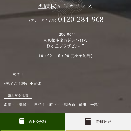
聖蹟桜ヶ丘オフィス
0120-284-968
（フリーダイヤル）
〒206-0011
東京都多摩市関戸1-11-3
桜ヶ丘プラザビル5F
10：00～18：00(完全予約制)
定休日
※完全ご予約制 不定休
施工対応地域
多摩市・稲城市・日野市・府中市・調布市・町田（一部）
W
E
B
予約
資料請求
店舗TOPページ