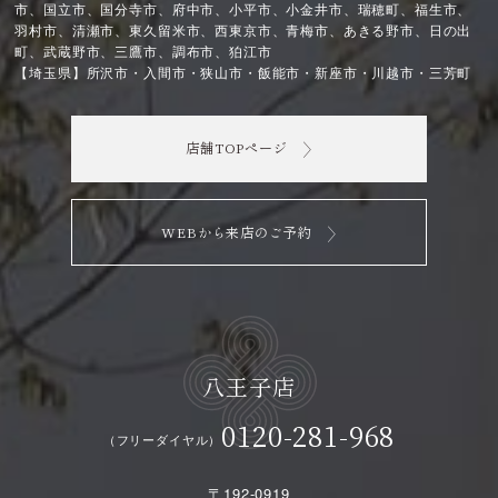
市、国立市、国分寺市、府中市、小平市、小金井市、瑞穂町、福生市、
羽村市、清瀬市、東久留米市、西東京市、青梅市、あきる野市、日の出
町、武蔵野市、三鷹市、調布市、狛江市
【埼玉県】所沢市・入間市・狭山市・飯能市・新座市・川越市・三芳町
店舗TOPページ
WEBから来店のご予約
八王子店
0120-281-968
（フリーダイヤル）
〒192-0919