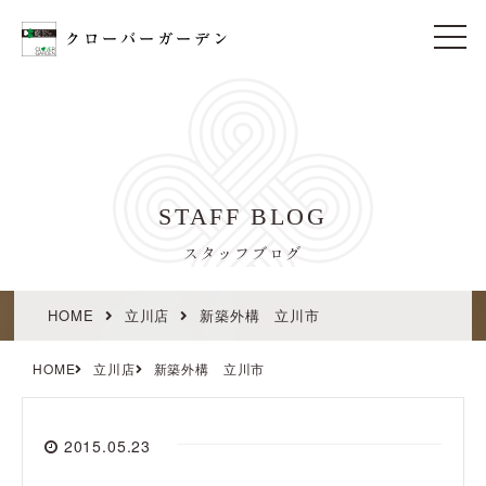
t
o
g
g
l
e
n
a
v
i
STAFF BLOG
g
a
t
スタッフブログ
i
o
n
HOME
立川店
新築外構 立川市
HOME
立川店
新築外構 立川市
2015.05.23