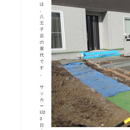
は
、
八
王
子
店
の
屋
代
で
す
。
サ
ッ
カ
ー
U2
3
日