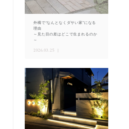
外構で“なんとなくダサい家”になる
理由
～見た目の差はどこで生まれるのか
～
2026.03.25