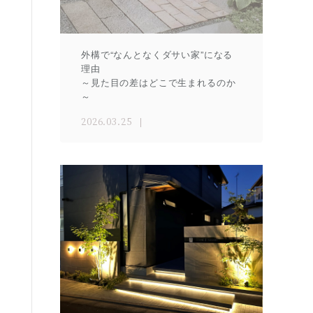
外構で“なんとなくダサい家”になる
理由
～見た目の差はどこで生まれるのか
～
2026.03.25