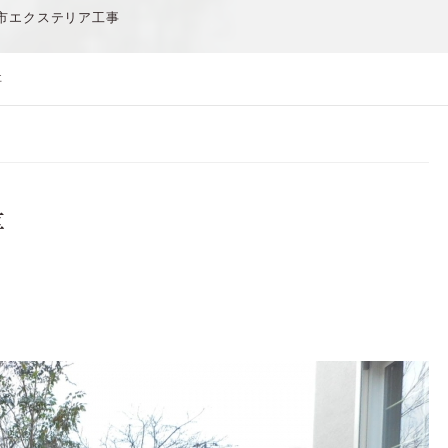
市エクステリア工事
事
事