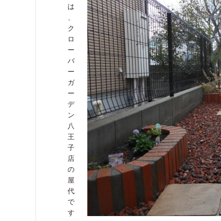
は
、
ク
ロ
ー
バ
ー
ガ
ー
デ
ン
八
王
子
店
の
屋
代
で
す