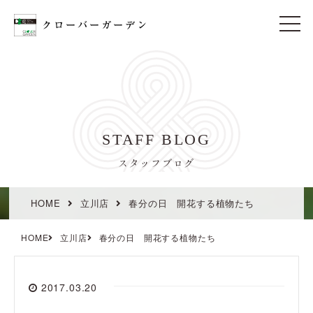
t
o
g
g
l
e
n
a
v
i
STAFF BLOG
g
a
t
スタッフブログ
i
o
n
HOME
立川店
春分の日 開花する植物たち
HOME
立川店
春分の日 開花する植物たち
2017.03.20