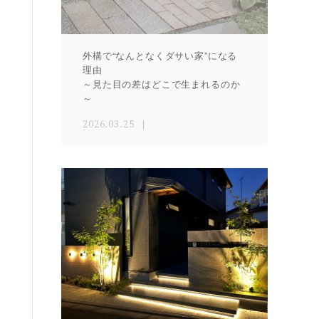
外構で“なんとなくダサい家”になる
理由
～見た目の差はどこで生まれるのか
～
2026.03.25