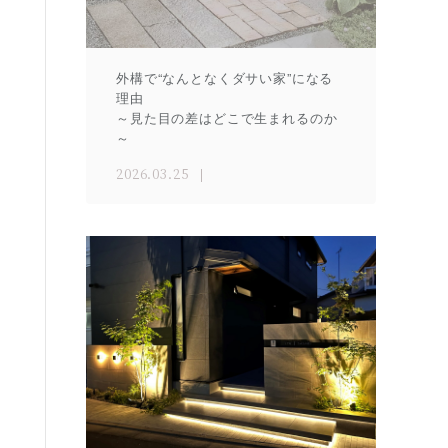
外構で“なんとなくダサい家”になる
理由
～見た目の差はどこで生まれるのか
～
2026.03.25