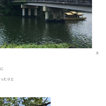
エ
ンに
浸ったりと