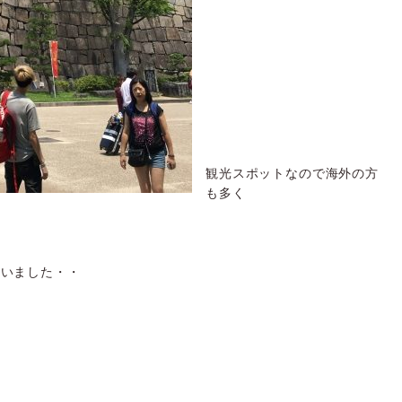
観光スポットなので海外の方
も多く
ていました・・
た
せ
・