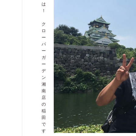
は
！
ク
ロ
ー
バ
ー
ガ
ー
デ
ン
湘
南
店
の
稲
田
で
す