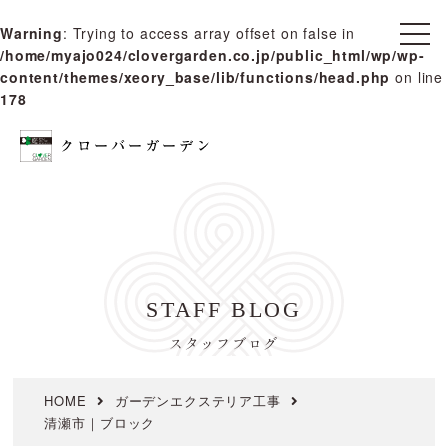
Warning
: Trying to access array offset on false in
t
/home/myajo024/clovergarden.co.jp/public_html/wp/wp-
o
g
content/themes/xeory_base/lib/functions/head.php
on line
g
178
l
e
n
a
v
i
g
a
t
i
o
n
STAFF BLOG
スタッフブログ
HOME
ガーデンエクステリア工事
清瀬市｜ブロック