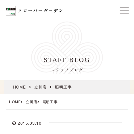
t
o
g
g
l
e
n
a
v
i
STAFF BLOG
g
a
t
スタッフブログ
i
o
n
HOME
立川店
照明工事
HOME
立川店
照明工事
2015.03.10