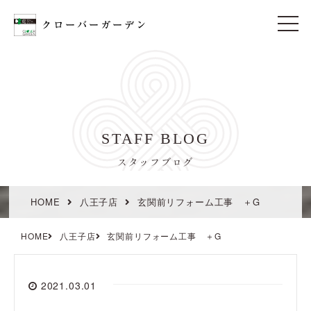
t
o
g
g
l
e
n
a
v
i
STAFF BLOG
g
a
t
スタッフブログ
i
o
n
HOME
八王子店
玄関前リフォーム工事 ＋G
HOME
八王子店
玄関前リフォーム工事 ＋G
2021.03.01