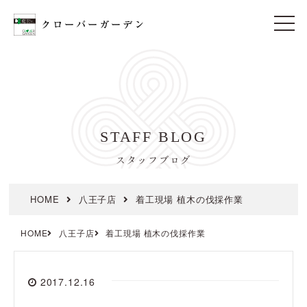
t
o
g
g
l
e
n
a
v
i
STAFF BLOG
g
a
t
スタッフブログ
i
o
n
HOME
八王子店
着工現場 植木の伐採作業
HOME
八王子店
着工現場 植木の伐採作業
2017.12.16