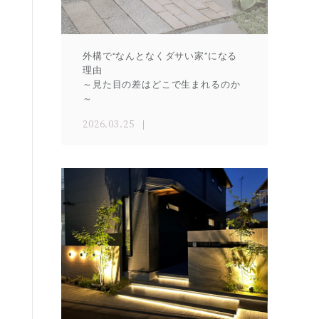
外構で“なんとなくダサい家”になる
理由
～見た目の差はどこで生まれるのか
～
2026.03.25