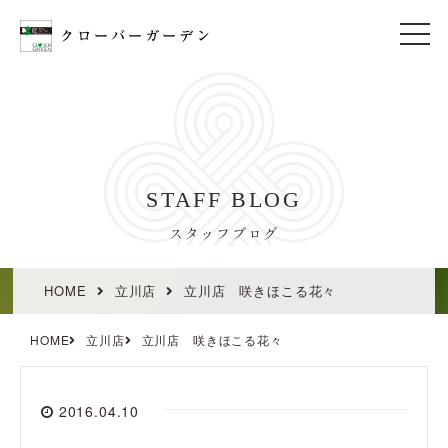
t
o
g
g
l
e
n
a
v
i
STAFF BLOG
g
a
t
スタッフブログ
i
o
n
HOME
立川店
立川店 咲きほこる花々
HOME
立川店
立川店 咲きほこる花々
2016.04.10