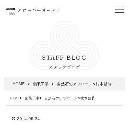
t
o
g
g
l
e
n
a
v
i
STAFF BLOG
g
a
t
スタッフブログ
i
o
n
HOME
舗装工事
自然石のアプローチ&枕木舗装
HOME
舗装工事
自然石のアプローチ&枕木舗装
2014.09.24