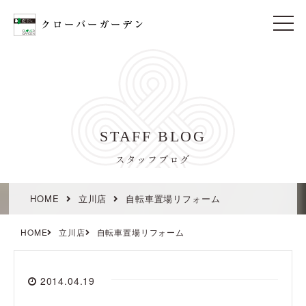
t
o
g
g
l
e
n
a
v
i
STAFF BLOG
g
a
t
スタッフブログ
i
o
n
HOME
立川店
自転車置場リフォーム
HOME
立川店
自転車置場リフォーム
2014.04.19