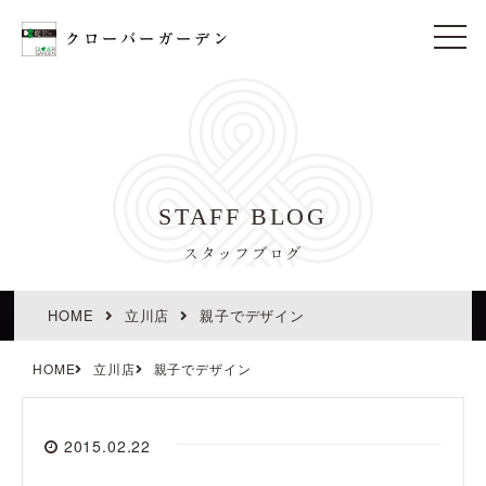
t
o
g
g
l
e
n
a
v
i
STAFF BLOG
g
a
t
スタッフブログ
i
o
n
HOME
立川店
親子でデザイン
HOME
立川店
親子でデザイン
2015.02.22