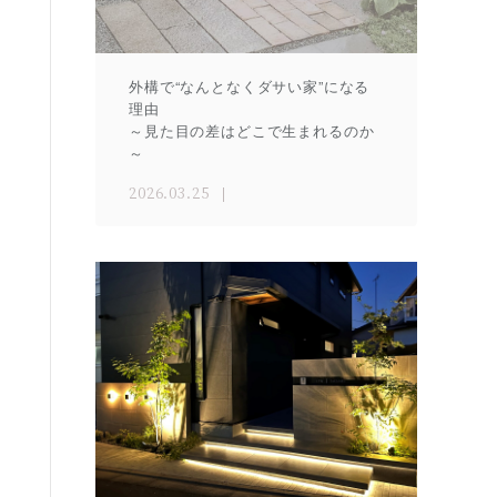
外構で“なんとなくダサい家”になる
理由
～見た目の差はどこで生まれるのか
～
2026.03.25