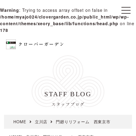
Warning
: Trying to access array offset on false in
t
/home/myajo024/clovergarden.co.jp/public_html/wp/wp-
o
g
content/themes/xeory_base/lib/functions/head.php
on line
g
178
l
e
n
a
v
i
g
a
t
i
o
n
STAFF BLOG
スタッフブログ
HOME
立川店
門廻りリフォーム 西東京市