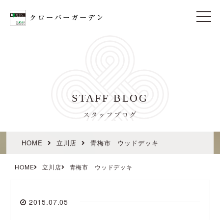
t
o
g
g
l
e
n
a
v
i
STAFF BLOG
g
a
t
スタッフブログ
i
o
n
HOME
立川店
青梅市 ウッドデッキ
HOME
立川店
青梅市 ウッドデッキ
2015.07.05