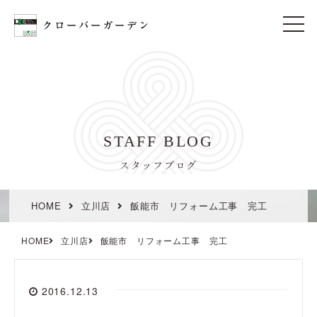
t
o
g
g
l
e
n
a
v
i
STAFF BLOG
g
a
t
スタッフブログ
i
o
n
HOME
立川店
飯能市 リフォーム工事 完工
HOME
立川店
飯能市 リフォーム工事 完工
2016.12.13