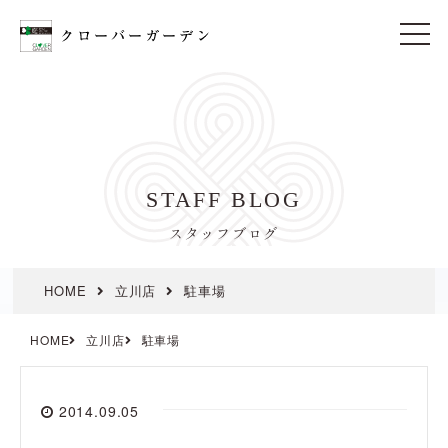
t
o
g
g
l
e
n
a
v
i
STAFF BLOG
g
a
t
スタッフブログ
i
o
n
HOME
立川店
駐車場
HOME
立川店
駐車場
2014.09.05