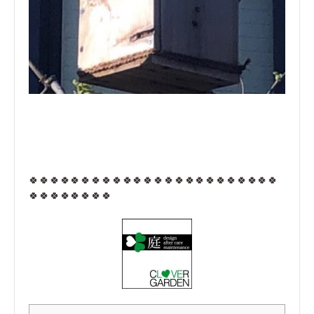
🍀🍀🍀🍀🍀🍀🍀🍀🍀🍀🍀🍀🍀🍀🍀🍀🍀🍀🍀🍀🍀🍀🍀🍀
🍀🍀🍀🍀🍀🍀🍀🍀