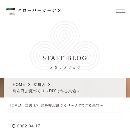
t
o
g
g
l
e
n
a
v
i
STAFF BLOG
g
a
t
スタッフブログ
i
o
n
HOME
立川店
鳥を呼ぶ庭づくり～DIYで作る巣箱～
HOME
立川店
鳥を呼ぶ庭づくり～DIYで作る巣箱～
2022.04.17