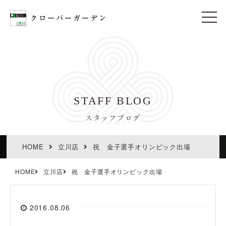
t
o
g
g
l
e
n
a
v
i
STAFF BLOG
g
a
t
スタッフブログ
i
o
n
HOME
立川店
祝 金子選手オリンピック出場
HOME
立川店
祝 金子選手オリンピック出場
2016.08.06