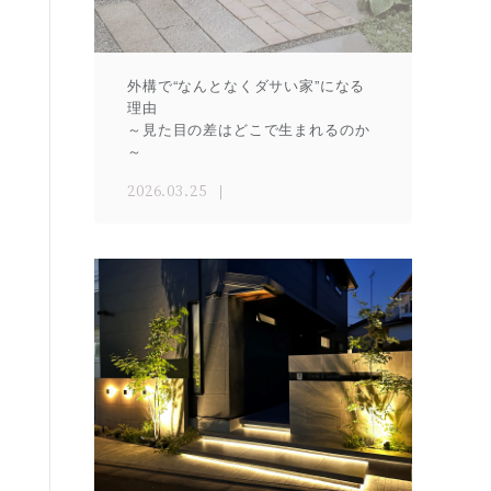
外構で“なんとなくダサい家”になる
理由
～見た目の差はどこで生まれるのか
～
2026.03.25