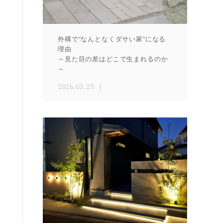
外構で“なんとなくダサい家”になる
理由
～見た目の差はどこで生まれるのか
～
2026.03.25