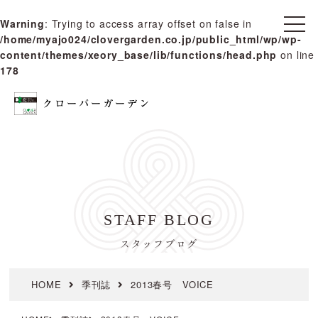
Warning
: Trying to access array offset on false in
t
/home/myajo024/clovergarden.co.jp/public_html/wp/wp-
o
g
content/themes/xeory_base/lib/functions/head.php
on line
g
178
l
e
n
a
v
i
g
a
t
i
o
n
STAFF BLOG
スタッフブログ
HOME
季刊誌
2013春号 VOICE