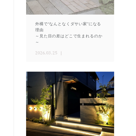
外構で“なんとなくダサい家”になる
理由
～見た目の差はどこで生まれるのか
～
2026.03.25