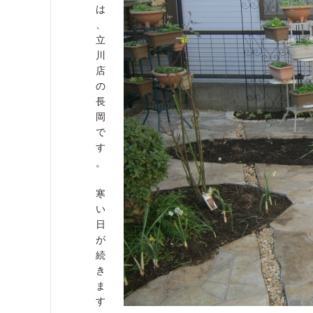
は
、
立
川
店
の
長
岡
で
す
。
寒
い
日
が
続
き
ま
す