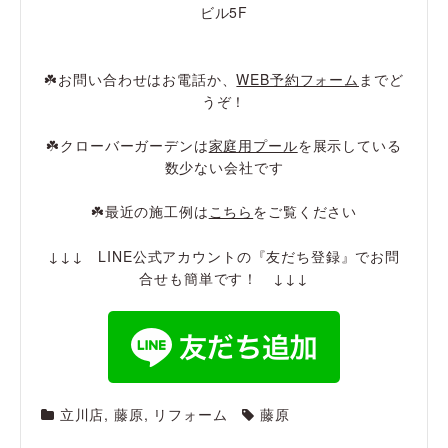
ビル5F
☘️お問い合わせはお電話か、
WEB予約フォーム
までど
うぞ！
☘️クローバーガーデンは
家庭用プール
を展示している
数少ない会社です
☘️最近の施工例は
こちら
をご覧ください
↓↓↓ LINE公式アカウントの『友だち登録』でお問
合せも簡単です！ ↓↓↓
立川店
,
藤原
,
リフォーム
藤原