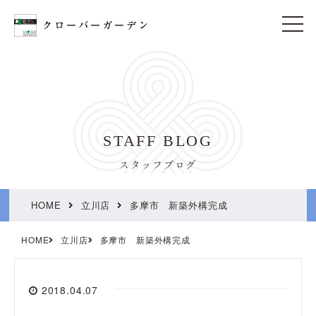
t
o
g
g
l
e
n
a
v
i
STAFF BLOG
g
a
t
スタッフブログ
i
o
n
HOME
立川店
多摩市 新築外構完成
HOME
立川店
多摩市 新築外構完成
2018.04.07