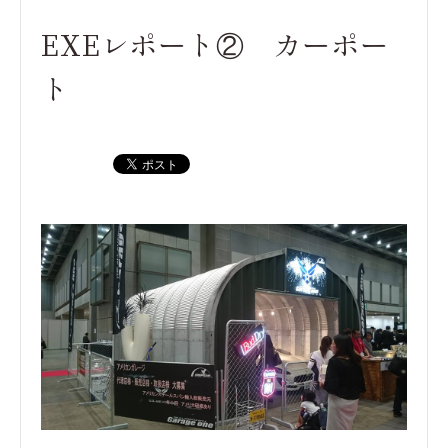
EXEレポート② カーポー
ト