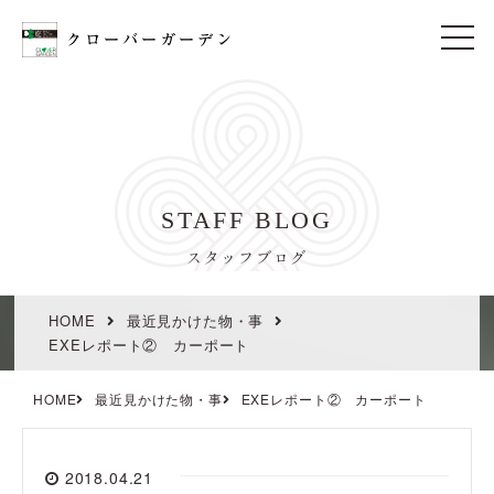
t
o
g
g
l
e
n
a
v
i
STAFF BLOG
g
a
t
スタッフブログ
i
o
n
HOME
最近見かけた物・事
EXEレポート② カーポート
HOME
最近見かけた物・事
EXEレポート② カーポート
2018.04.21