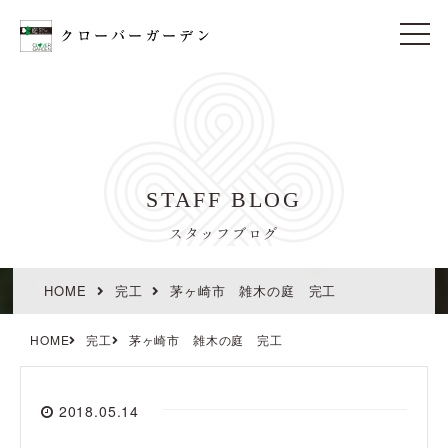
t
o
g
g
l
e
n
a
v
i
STAFF BLOG
g
a
t
スタッフブログ
i
o
n
HOME
完工
茅ヶ崎市 雑木の庭 完工
HOME
完工
茅ヶ崎市 雑木の庭 完工
2018.05.14