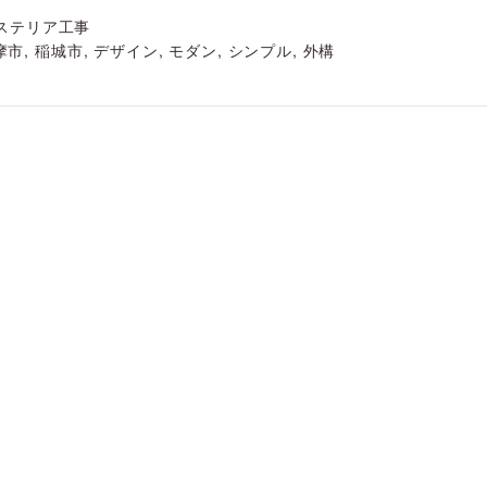
ステリア工事
摩市
,
稲城市
,
デザイン
,
モダン
,
シンプル
,
外構