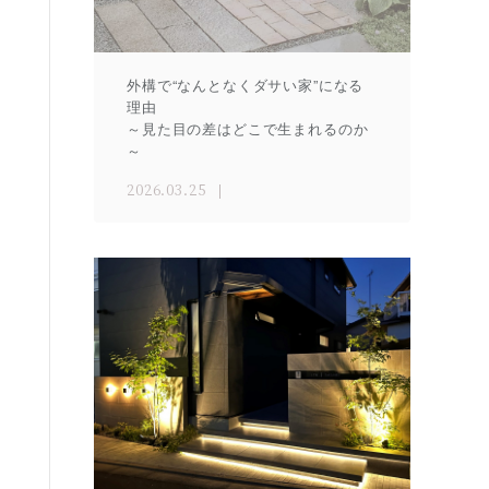
外構で“なんとなくダサい家”になる
理由
～見た目の差はどこで生まれるのか
～
2026.03.25